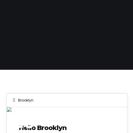
Brooklyn
20
Hello Brooklyn